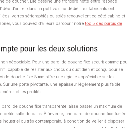
ine de douche”. Elle dessine une frontière nette entre l’espace
l’idée d’entrer dans un petit volume dédié. Les fabricants ont
llées, verres sérigraphiés ou striés renouvellent ce côté cabine et
nspirer, vous pouvez d’ailleurs parcourir notre
top 5 des parois de
compte pour les deux solutions
oint non négociable. Pour une paroi de douche fixe securit comme pou
8 mm, capable de résister aux chocs du quotidien et conçu pour se
 de douche fixe 8 mm offre une rigidité appréciable sur les
e. Sur une porte pivotante, une épaisseur légèrement plus faible
nières et les profilés.
é. Une paroi de douche fixe transparente laisse passer un maximum de
ne petite salle de bains. À l’inverse, une paroi de douche fixe fumée
 industriel ou très contemporain, à condition de veiller à disposer