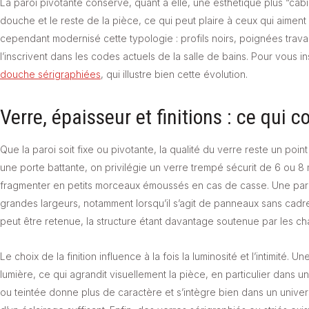
La paroi pivotante conserve, quant à elle, une esthétique plus “cab
douche et le reste de la pièce, ce qui peut plaire à ceux qui aiment 
cependant modernisé cette typologie : profils noirs, poignées travai
l’inscrivent dans les codes actuels de la salle de bains. Pour vous i
douche sérigraphiées
, qui illustre bien cette évolution.
Verre, épaisseur et finitions : ce qui 
Que la paroi soit fixe ou pivotante, la qualité du verre reste un p
une porte battante, on privilégie un verre trempé sécurit de 6 ou 
fragmenter en petits morceaux émoussés en cas de casse. Une paroi
grandes largeurs, notamment lorsqu’il s’agit de panneaux sans cadr
peut être retenue, la structure étant davantage soutenue par les char
Le choix de la finition influence à la fois la luminosité et l’intimit
lumière, ce qui agrandit visuellement la pièce, en particulier dans u
ou teintée donne plus de caractère et s’intègre bien dans un univers