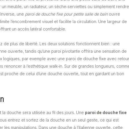
r un meuble, un radiateur, un sèche‑serviettes ou simplement rendre
l’inverse, une
paroi de douche fixe pour petite salle de bain
ouvre
mite l’encombrement visuel et facilite la circulation. Une largeur de
frant un accès latéral confortable.
 de plus de liberté. Les deux solutions fonctionnent bien : une
nne ouverte, tandis qu’une paroi pivotante offrira une sensation de
ux logiques, par exemple avec une paroi de douche fixe avec retour
ns renoncer à l’esthétique walk‑in. Sur de grandes longueurs, comm
st proche de celui d’une douche ouverte, tout en gardant un bon
en
la douche sera utilisée au fil des jours. Une
paroi de douche fixe
vous entrez et sortez de la douche en un seul geste, ce qui est
ter les manipulations. Dans une douche à l’italienne ouverte, cette