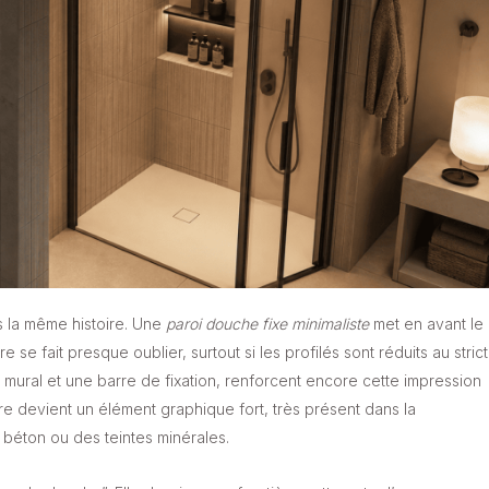
as la même histoire. Une
paroi douche fixe minimaliste
met en avant le
e se fait presque oublier, surtout si les profilés sont réduits au strict
mural et une barre de fixation, renforcent encore cette impression
ère devient un élément graphique fort, très présent dans la
 béton ou des teintes minérales.