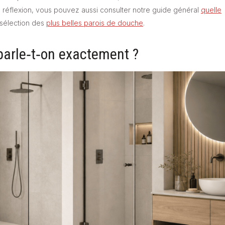
te réflexion, vous pouvez aussi consulter notre guide général
quelle
 sélection des
plus belles parois de douche
.
i parle‑t‑on exactement ?