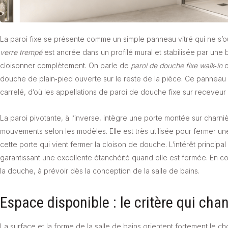
La paroi fixe se présente comme un simple panneau vitré qui ne s’ou
verre trempé
est ancrée dans un profilé mural et stabilisée par une
cloisonner complètement. On parle de
paroi de douche fixe walk‑in
o
douche de plain‑pied ouverte sur le reste de la pièce. Ce panneau p
carrelé, d’où les appellations de paroi de douche fixe sur receveur
La paroi pivotante, à l’inverse, intègre une porte montée sur charnièr
mouvements selon les modèles. Elle est très utilisée pour fermer 
cette porte qui vient fermer la cloison de douche. L’intérêt principal 
garantissant une excellente étanchéité quand elle est fermée. En 
la douche, à prévoir dès la conception de la salle de bains.
Espace disponible : le critère qui cha
La surface et la forme de la salle de bains orientent fortement le cho