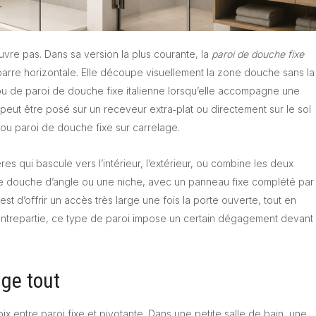
vre pas. Dans sa version la plus courante, la
paroi de douche fixe
 barre horizontale. Elle découpe visuellement la zone douche sans la
u de paroi de douche fixe italienne lorsqu’elle accompagne une
eut être posé sur un receveur extra‑plat ou directement sur le sol
 ou paroi de douche fixe sur carrelage.
es qui bascule vers l’intérieur, l’extérieur, ou combine les deux
une douche d’angle ou une niche, avec un panneau fixe complété par
est d’offrir un accès très large une fois la porte ouverte, tout en
contrepartie, ce type de paroi impose un certain dégagement devant
nge tout
ix entre paroi fixe et pivotante. Dans une petite salle de bain, une