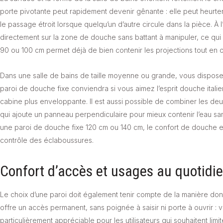
porte pivotante peut rapidement devenir gênante : elle peut heurte
le passage étroit lorsque quelqu’un d’autre circule dans la pièce. À 
directement sur la zone de douche sans battant à manipuler, ce qui li
90 ou 100 cm permet déjà de bien contenir les projections tout en of
Dans une salle de bains de taille moyenne ou grande, vous disposez
paroi de douche fixe conviendra si vous aimez l’esprit douche italie
cabine plus enveloppante. Il est aussi possible de combiner les de
qui ajoute un panneau perpendiculaire pour mieux contenir l’eau sa
une paroi de douche fixe 120 cm ou 140 cm, le confort de douche e
contrôle des éclaboussures.
Confort d’accès et usages au quotidi
Le choix d’une paroi doit également tenir compte de la manière dont 
offre un accès permanent, sans poignée à saisir ni porte à ouvrir : 
particulièrement appréciable pour les utilisateurs qui souhaitent limi