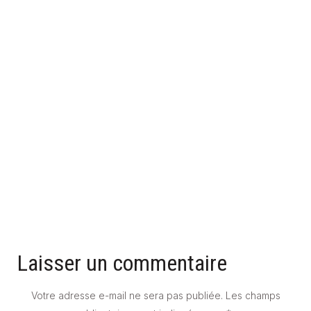
UNE SALLE DE BAIN GRISE POUR UNE AMBIANCE MODERNE
ET STYLÉE
23 mars 2026
Laisser un commentaire
Votre adresse e-mail ne sera pas publiée.
Les champs