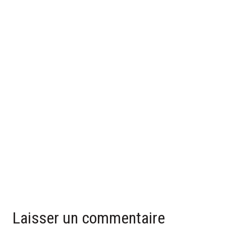
UNE SALLE DE BAIN GRISE POUR UNE AMBIANCE MODERNE
ET STYLÉE
23 mars 2026
Laisser un commentaire