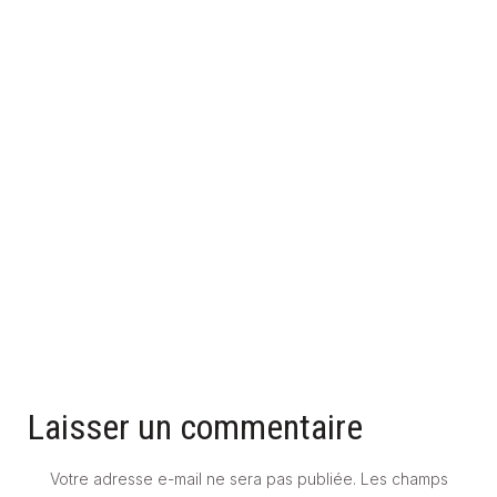
UNE SALLE DE BAIN GRISE POUR UNE AMBIANCE MODERNE
ET STYLÉE
23 mars 2026
Laisser un commentaire
Votre adresse e-mail ne sera pas publiée.
Les champs