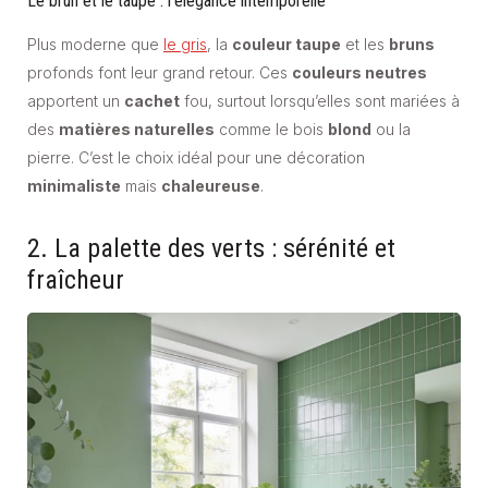
Le brun et le taupe : l’élégance intemporelle
Plus moderne que
le gris
, la
couleur taupe
et les
bruns
profonds font leur grand retour. Ces
couleurs neutres
apportent un
cachet
fou, surtout lorsqu’elles sont mariées à
des
matières naturelles
comme le bois
blond
ou la
pierre. C’est le choix idéal pour une décoration
minimaliste
mais
chaleureuse
.
2. La palette des verts : sérénité et
fraîcheur