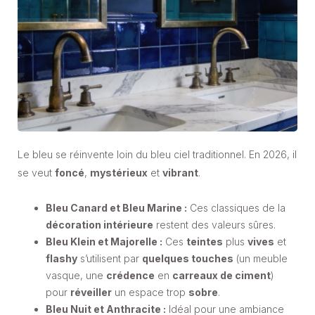
Le bleu se réinvente loin du bleu ciel traditionnel. En 2026, il
se veut
foncé
,
mystérieux
et
vibrant
.
Bleu Canard et Bleu Marine :
Ces classiques de la
décoration intérieure
restent des valeurs sûres.
Bleu Klein et Majorelle :
Ces
teintes
plus
vives
et
flashy
s’utilisent par
quelques touches
(un meuble
vasque, une
crédence
en
carreaux de ciment
)
pour
réveiller
un espace trop
sobre
.
Bleu Nuit et Anthracite :
Idéal pour une ambiance