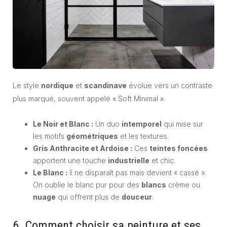
Le style
nordique
et
scandinave
évolue vers un contraste
plus marqué, souvent appelé « Soft Minimal ».
Le Noir et Blanc :
Un duo
intemporel
qui mise sur
les motifs
géométriques
et les textures.
Gris Anthracite et Ardoise :
Ces
teintes foncées
apportent une touche
industrielle
et chic.
Le Blanc :
Il ne disparaît pas mais devient « cassé ».
On oublie le blanc pur pour des
blancs
crème ou
nuage
qui offrent plus de
douceur
.
6. Comment choisir sa peinture et ses