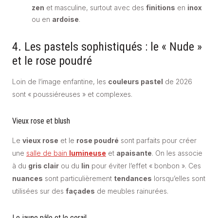
zen
et masculine, surtout avec des
finitions
en
inox
ou en
ardoise
.
4. Les pastels sophistiqués : le « Nude »
et le rose poudré
Loin de l’image enfantine, les
couleurs pastel
de 2026
sont « poussiéreuses » et complexes.
Vieux rose et blush
Le
vieux rose
et le
rose poudré
sont parfaits pour créer
une
salle de bain
lumineuse
et
apaisante
. On les associe
à du
gris clair
ou du
lin
pour éviter l’effet « bonbon ». Ces
nuances
sont particulièrement
tendances
lorsqu’elles sont
utilisées sur des
façades
de meubles rainurées.
Le jaune pâle et le corail