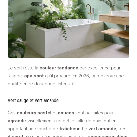
Le vert reste la
couleur tendance
par excellence pour
l’aspect
apaisant
qu’il procure. En 2026, on observe une
dualité entre douceur et intensité.
Vert sauge et vert amande
Ces
couleurs pastel
et
douces
sont parfaites pour
agrandir
visuellement une petite salle de bain tout en
apportant une touche de
fraîcheur
. Le
vert amande
, très
discret
, se marie à merveille avec des
accessoires déco