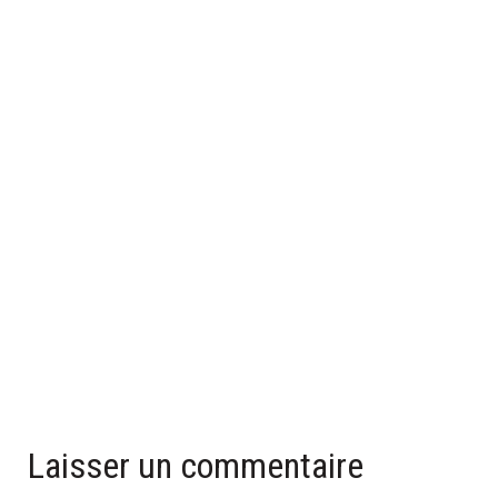
UNE SALLE DE BAIN GRISE POUR UNE AMBIANCE MODERNE
ET STYLÉE
23 mars 2026
Laisser un commentaire