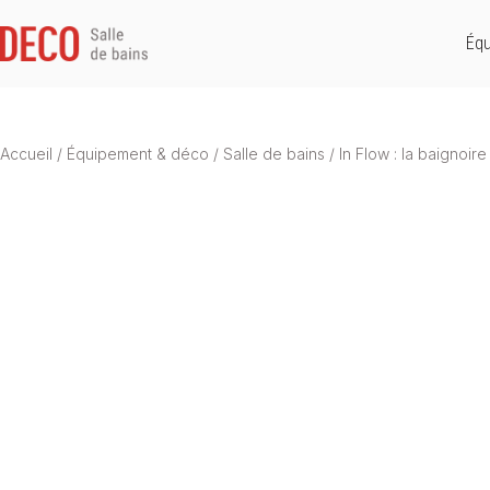
Équ
Accueil
/
Équipement & déco
/
Salle de bains
/
In Flow : la baignoir