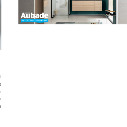
t
e
e
«
e
i