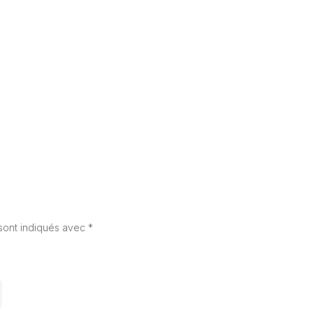
UNE SALLE DE BAIN GRISE POUR UNE AMBIANCE MODERNE ET
STYLÉE
23 mars 2026
sont indiqués avec
*