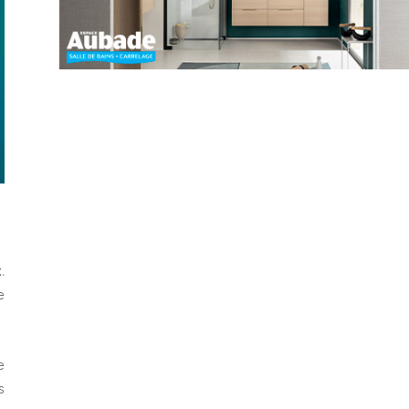
x
.
e
e
s