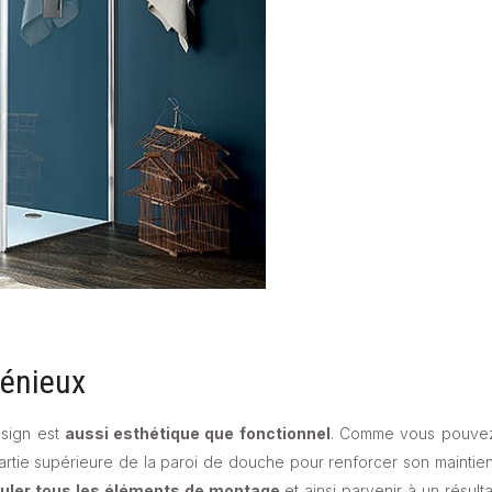
génieux
esign est
aussi esthétique que fonctionnel
. Comme vous pouve
 partie supérieure de la paroi de douche pour renforcer son maintien
uler tous les éléments de montage
et ainsi parvenir à un résulta