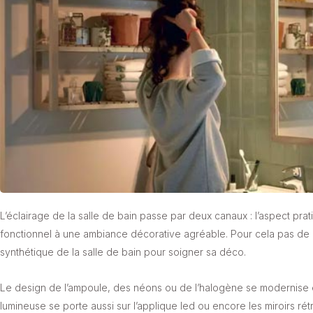
L’éclairage de la salle de bain passe par deux canaux : l’aspect prat
fonctionnel à une ambiance décorative agréable. Pour cela pas de p
synthétique de la salle de bain pour soigner sa déco.
Le design de l’ampoule, des néons ou de l’halogène se modernise et
lumineuse se porte aussi sur l’applique led ou encore les miroirs rétro-