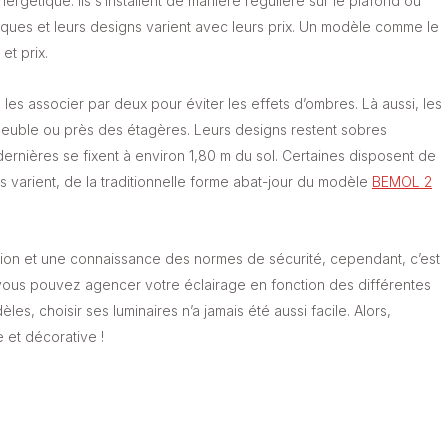
gétique. Ils s’installent de manière régulière sur le plafond ou
tiques et leurs designs varient avec leurs prix. Un modèle comme le
et prix.
les associer par deux pour éviter les effets d’ombres. Là aussi, les
un meuble ou près des étagères. Leurs designs restent sobres
dernières se fixent à environ 1,80 m du sol. Certaines disposent de
pes varient, de la traditionnelle forme abat-jour du modèle
BEMOL 2
tion et une connaissance des normes de sécurité, cependant, c’est
vous pouvez agencer votre éclairage en fonction des différentes
, choisir ses luminaires n’a jamais été aussi facile. Alors,
 et décorative !