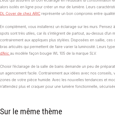
Leds qui assurent un bon éclairage en réduisant la consommation éner
alors isolés en ligne pour créer un mur de lumière. Leurs caractéris
DL Cover de chez ARIC
représente un bon compromis entre qualité 
En complément, vous installerez un éclairage sur les murs. Pensez à 
spots sont très utiles, car ils s’intègrent de partout, au-dessus d’
contrairement aux appliques plus stylées. Disposées en saillie, ces 
bras articulés qui permettent de faire varier la luminosité. Leurs ty
d’Aric
au modèle façon bougie WL 105 de la marque SLV.
Choisir l’éclairage de la salle de bains demande un peu de prépara
un agencement facile. Contrairement aux idées avec nos conseils, 
zones de votre pièce humide. Avec les nouvelles tendances et modèles
n’attendez plus et craquer pour une lumière fonctionnelle, sécurisée
Sur le même thème