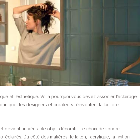
ique et l’esthétique. Voilà pourquoi vous devez associer l’éclairage
anique, les designers et créateurs réinventent la lumière
 devient un véritable objet décoratif. Le choix de source
éclairés. Du côté des matières, le laiton, l’acrylique, la finition