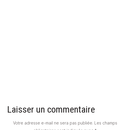
UNE SALLE DE BAIN GRISE POUR UNE AMBIANCE MODERNE
ET STYLÉE
23 mars 2026
Laisser un commentaire
Votre adresse e-mail ne sera pas publiée.
Les champs