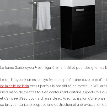
Le terme Sanibroyeur® est régulièrement utilisé pour désigner les
b
Le sanibroyeur® un est un système composé d’une cuvette et d’un 
de la salle de bain
exclut parfois la possibilité de mettre un WC ord
l’installation de toilettes tout en contournant certains aspects tel
et d’arrivée d’eau pour la chasse d’eau. Avec l’utilisation d’une pris
ce broyeur sanitaire propose une destruction et une évacuation de