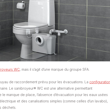
royeurs WC
, mais il s’agit d’une marque du groupe SFA.
tuyau de raccordement prévu pour les évacuations. La
configuratio
inaire. Le sanibroyeur® WC est une alternative permettant
s que le manque de place, l’absence d’évacuation pour les eaux usées
e électrique et des canalisations simples (comme celles d’un lavabo),
s déchets.