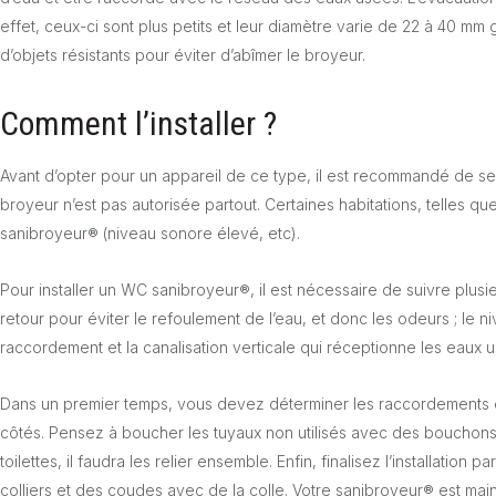
effet, ceux-ci sont plus petits et leur diamètre varie de 22 à 40 mm
d’objets résistants pour éviter d’abîmer le broyeur.
Comment l’installer ?
Avant d’opter pour un appareil de ce type, il est recommandé de se re
broyeur n’est pas autorisée partout. Certaines habitations, telles qu
sanibroyeur® (niveau sonore élevé, etc).
Pour installer un WC sanibroyeur®, il est nécessaire de suivre plus
retour pour éviter le refoulement de l’eau, et donc les odeurs ; le n
raccordement et la canalisation verticale qui réceptionne les eaux 
Dans un premier temps, vous devez déterminer les raccordements d
côtés. Pensez à boucher les tuyaux non utilisés avec des bouchons a
toilettes, il faudra les relier ensemble. Enfin, finalisez l’installation 
colliers et des coudes avec de la colle. Votre sanibroyeur® est main