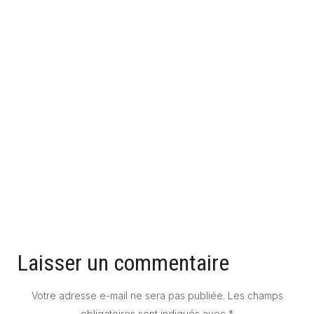
SALLE DE BAINS SOMBRE ? LES SOLUTIONS ÉLÉGANTES QUI
CHANGENT TOUT
23 juin 2025
Laisser un commentaire
Votre adresse e-mail ne sera pas publiée.
Les champs
obligatoires sont indiqués avec
*